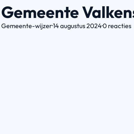
Gemeente Valke
Gemeente-wijzer
·
14 augustus 2024
·
0 reacties