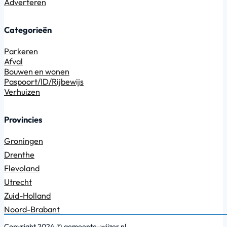
Adverteren
Categorieën
Parkeren
Afval
Bouwen en wonen
Paspoort/ID/Rijbewijs
Verhuizen
Provincies
Groningen
Drenthe
Flevoland
Utrecht
Zuid-Holland
Noord-Brabant
Copyright 2024 © gemeente-wijzer.nl