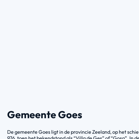
Gemeente Goes
De gemeente Goes ligt in de provincie Zeeland, op het schie
976, toen het bekendstond als “Villa de Ges” of “Gosa”. In 