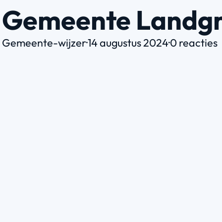
Gemeente Landg
Gemeente-wijzer
·
14 augustus 2024
·
0 reacties