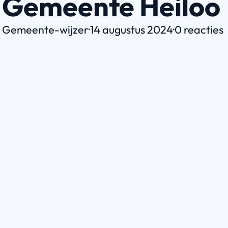
Gemeente Heiloo
Gemeente-wijzer
·
14 augustus 2024
·
0 reacties