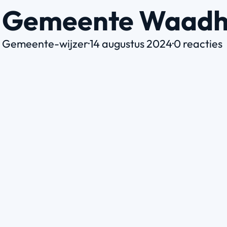
Gemeente Waadh
Gemeente-wijzer
·
14 augustus 2024
·
0 reacties