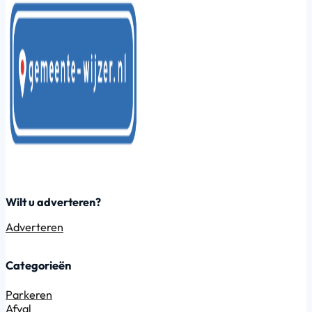
Wilt u adverteren?
Adverteren
Categorieën
Parkeren
Afval