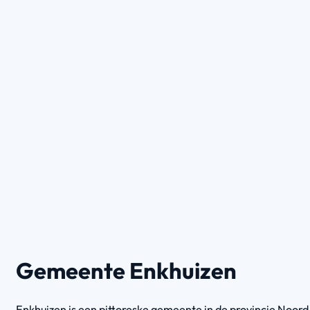
Gemeente Enkhuizen
Enkhuizen is een pittoreske gemeente in de provincie Noord