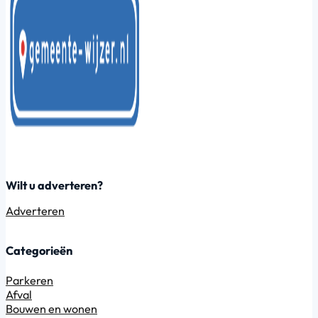
Wilt u adverteren?
Adverteren
Categorieën
Parkeren
Afval
Bouwen en wonen